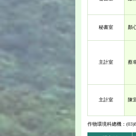
秘書室
顏
主計室
蔡
主計室
陳
作物環境科總機：(03)852-