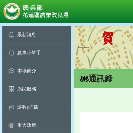
:::
跳
到
最新消息
主
要
農事小幫手
內
容
區
本場簡介
塊
通訊錄
:::
為民服務
環教e把抓
重大政策