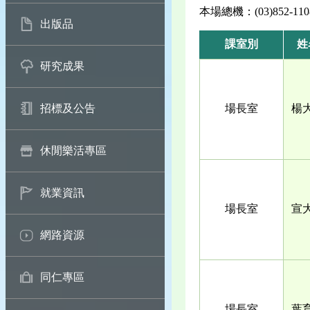
本場總機：(03)852-110
出版品
課室別
姓
研究成果
場長室
楊
招標及公告
休閒樂活專區
就業資訊
場長室
宣
網路資源
同仁專區
場長室
葉