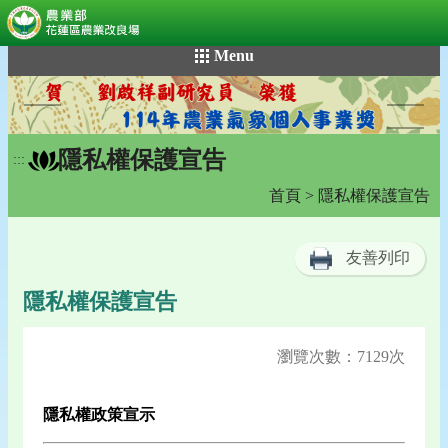
:::
跳
Menu
到
主
要
內
隱私權保護宣告
容
:::
區
首頁
> 隱私權保護宣告
塊
友善列印
隱私權保護宣告
瀏覽次數：7129次
隱私權政策宣示