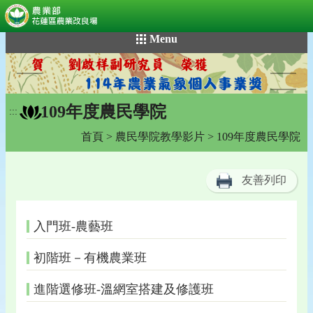
:::
跳
Menu
到
主
要
內
109年度農民學院
容
:::
區
首頁
>
農民學院教學影片
> 109年度農民學院
塊
友善列印
入門班-農藝班
初階班－有機農業班
進階選修班-溫網室搭建及修護班