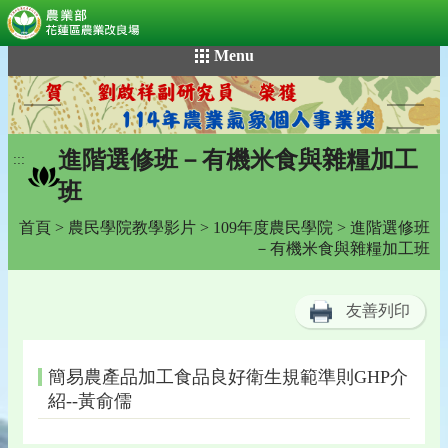
:::
跳
Menu
到
主
要
內
進階選修班－有機米食與雜糧加工
容
:::
區
班
塊
首頁
>
農民學院教學影片
>
109年度農民學院
> 進階選修班
－有機米食與雜糧加工班
友善列印
簡易農產品加工食品良好衛生規範準則GHP介
紹--黃俞儒