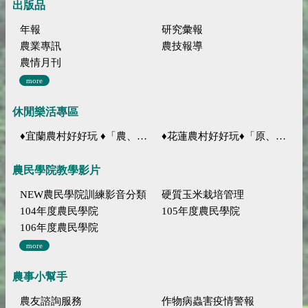
出版品
年報
研究彙報
農業專訊
農技報導
農情月刊
more
休閒樂活專區
♦宜蘭農村好好玩 ♦「農、藝、山、水」四條遊程推薦
♦花蓮農村好好玩♦「原、生、慢、活」四條遊程推薦
農民學院教學影片
NEW農民學院訓練影音分類
硬質玉米栽培管理
104年度農民學院
105年度農民學院
106年度農民學院
more
農事小幫手
農友諮詢服務
作物病蟲害疫情警報