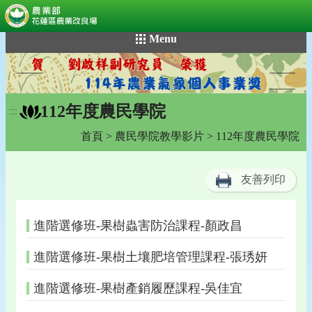
:::
跳
Menu
到
主
要
內
112年度農民學院
容
:::
區
首頁
>
農民學院教學影片
> 112年度農民學院
塊
友善列印
進階選修班-果樹蟲害防治課程-顏政昌
進階選修班-果樹土壤肥培管理課程-張琇妍
進階選修班-果樹產銷履歷課程-吳佳宜