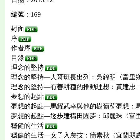
編號：169
封面
PDF
序
PDF
作者序
PDF
目錄
PDF
理念的堅持
PDF
理念的堅持—大哥班長出列：吳錦明〈富里鄉
理念的堅持—有善耕種的推動理想：黃建忠〈
夢想的起點
PDF
夢想的起點—馬耀武幸與他的樹葡萄夢想：馬
夢想的起點—逐步建構田園夢：邱麗珠〈富里
穩健的生活
PDF
穩健的生活—女子入農技：簡素秋〈宜蘭縣農