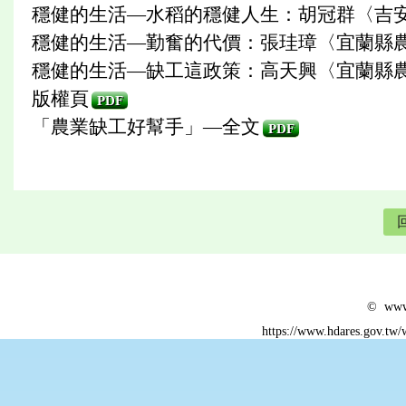
穩健的生活—水稻的穩健人生：胡冠群〈吉安
穩健的生活—勤奮的代價：張珪璋〈宜蘭縣農
穩健的生活—缺工這政策：高天興〈宜蘭縣農
版權頁
PDF
「農業缺工好幫手」—全文
PDF
© www.
https://www.hdares.gov.tw