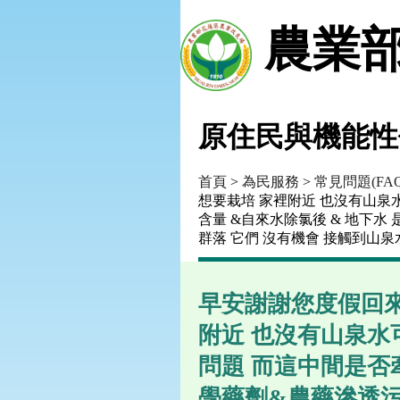
農業部
原住民與機能性
首頁
>
為民服務
>
常見問題(FAQ
想要栽培 家裡附近 也沒有山泉
含量 &自來水除氯後 & 地下
群落 它們 沒有機會 接觸到山泉
早安謝謝您度假回來
附近 也沒有山泉水
問題 而這中間是否
學藥劑&農藥滲透污