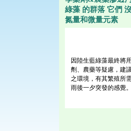
綠藻 的群落 它們 
氮量和微量元素
因陸生藍綠藻最終將
劑、農藥等疑慮，建
之環境，有其繁殖所
雨後一夕突發的感覺