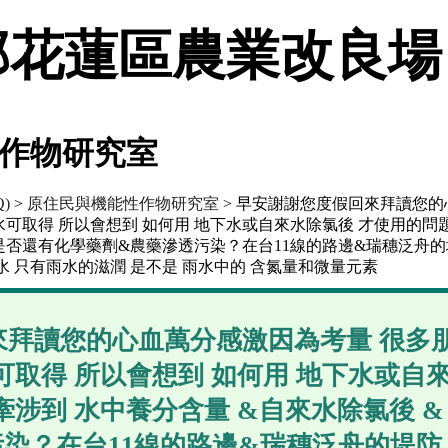
花蓮區農業改良場
作物研究室
)
>
原住民與機能性作物研究室
> 早安謝謝您度假回來拜讀您的
水可取得 所以會想到 如何用 地下水或自來水除氯後 才使用的問
水 是否還有化學藥劑&農藥滲透污染？在台11線的路邊&瑞穗泛舟的
水 只有雨水的滋潤 是不是 雨水中的 含氮量和微量元素
拜讀您的心血萬分感激因為考量 很多朋
可取得 所以會想到 如何用 地下水或自
牽涉到 水中養分含量 &自來水除氯後 &
染？在台11線的路邊&瑞穗泛舟的堤防上