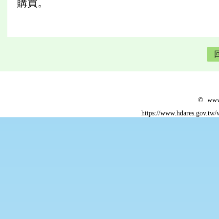
購買。
© www.
https://www.hdares.gov.tw