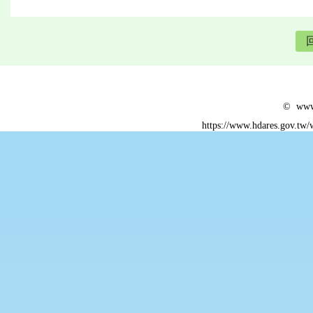
© www.
https://www.hdares.gov.tw