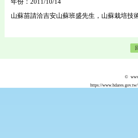
年份：2011/10/14
山蘇苗請洽吉安山蘇班盛先生，山蘇栽培技
© www.
https://www.hdares.gov.tw