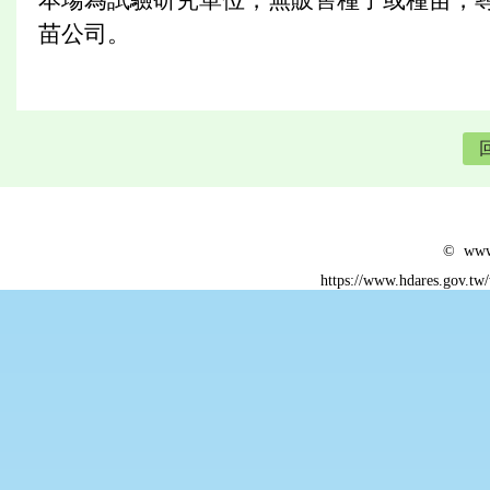
苗公司。
© www.
https://www.hdares.gov.tw