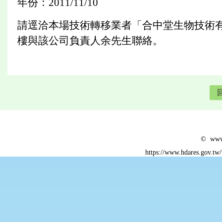
年份：2011/11/10
請逕洽本場技術轉移業者「合中堂生物技術有
樓與該公司負責人余先生聯絡。
© www.
https://www.hdares.gov.tw