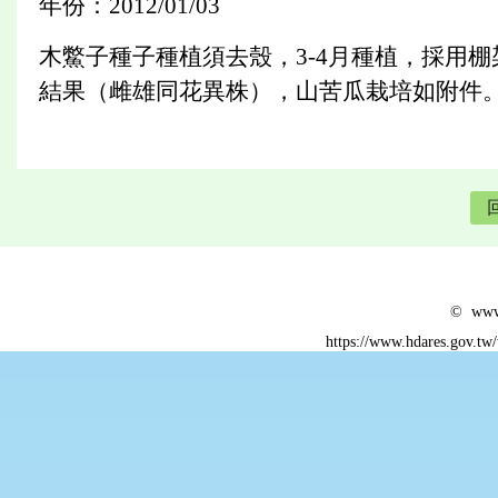
年份：2012/01/03
木鱉子種子種植須去殼，3-4月種植，採用
結果（雌雄同花異株），山苦瓜栽培如附件
© www.
https://www.hdares.gov.tw