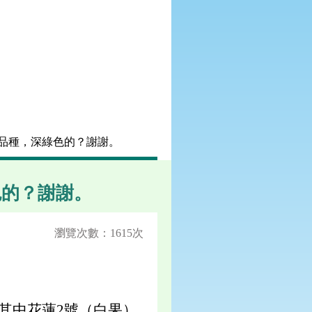
的品種，深綠色的？謝謝。
色的？謝謝。
瀏覽次數：1615次
其中花蓮2號（白果）