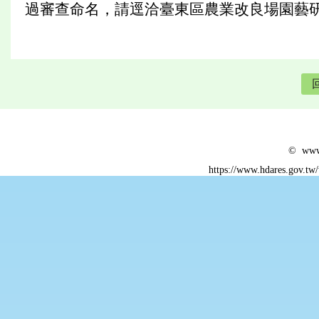
過審查命名，請逕洽臺東區農業改良場園藝研究室薛
© www.
https://www.hdares.gov.tw