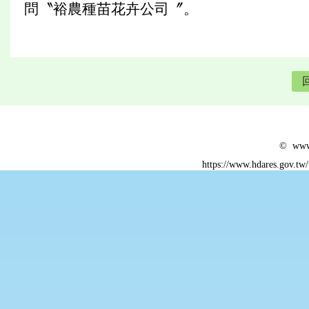
問〝裕農種苗花卉公司〞。
© www.
https://www.hdares.gov.tw