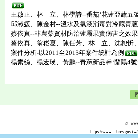
PDF
王啟正、林 立、林學詩--番茄‘花蓮亞蔬五
邱淑媛、陳金村--溫水及氯液消毒對冷藏青
蔡依真--非農藥資材防治蓮霧果實病害之效
蔡依真、翁崧夏、陳任芳、林 立、沈恕忻、
案件分析-以2011至2013年案件統計為例
PDF
楊素絲、楊宏瑛、黃鵬--青蔥新品種‘蘭陽4號
© www.
https://www.hdares.gov.tw