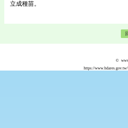
立成種苗。
© www.
https://www.hdares.gov.tw