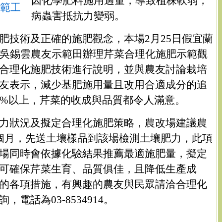
因化學肥料施用過量，導致植株軟弱，
範工
病蟲害抵抗力變弱。
肥技術及正確的施肥觀念，本場2月25日假宜蘭
班吳錫雲農友示範田辦理芹菜合理化施肥示範觀
合理化施肥技術進行說明，並與農友討論栽培
友表示，減少基肥施用量且改用合適成分的追
0%以上，芹菜的收成與品質都令人滿意。
力狀況及擬定合理化施肥策略，農改場建議農
個月，先送土壤樣品到該場檢測土壤肥力，此項
場同時會依據化驗結果推薦最適施肥量，擬定
可確保芹菜生育、品質俱佳，且降低生產成
的各項措施，有興趣的農友與民眾請洽合理化
電話為03-8534914。