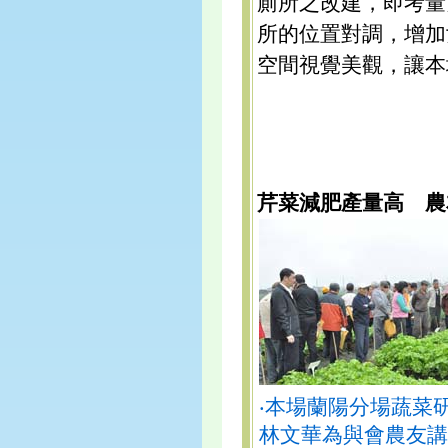
廁所之改建，即考量
所的位置對調，增加
空間視覺美觀，讓本
芹菜減肥產量高 農
‧本場蘭陽分場蔬菜
林文華為與會農友講