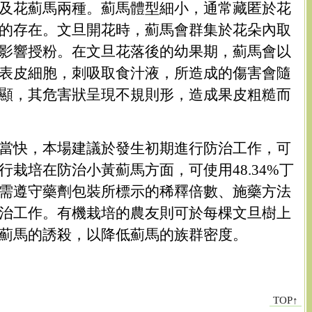
及花薊馬兩種。薊馬體型細小，通常藏匿於花
的存在。文旦開花時，薊馬會群集於花朵內取
影響授粉。在文旦花落後的幼果期，薊馬會以
表皮細胞，刺吸取食汁液，所造成的傷害會隨
顯，其危害狀呈現不規則形，造成果皮粗糙而
當快，本場建議於發生初期進行防治工作，可
行栽培在防治小黃薊馬方面，可使用48.34%丁
需遵守藥劑包裝所標示的稀釋倍數、施藥方法
治工作。有機栽培的農友則可於每棵文旦樹上
薊馬的誘殺，以降低薊馬的族群密度。
TOP↑