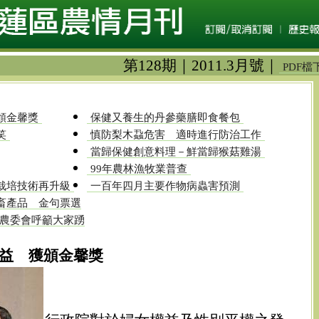
第128期｜2011.3月號｜
PDF檔
頒金馨獎
保健又養生的丹參藥膳即食餐包
笑
慎防梨木蝨危害 適時進行防治工作
當歸保健創意料理－鮮當歸猴菇雞湯
99年農林漁牧業普查
栽培技術再升級
一百年四月主要作物病蟲害預測
畜產品 金句票選
票 農委會呼籲大家踴
益 獲頒金馨獎