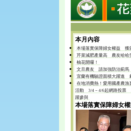
本月內容
本場落實保障婦女權益 獲
芹菜減肥產量高 農友哈哈
柚花開囉！
文旦農友 請加強防治薊馬
宜蘭有機驗證面積大躍進 
在地消費熱！愛用國產農漁
活動 3/4－4/6起網路投
躍參與
本場落實保障婦女權