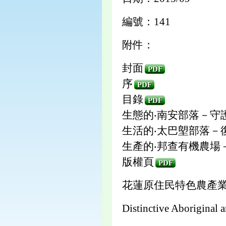
編號：141
附件：
封面
PDF
序
PDF
目錄
PDF
生態的‧南安部落－守
生活的‧太巴塱部落－
生產的‧邦查有機農場
版權頁
PDF
花蓮原住民特色農產
Distinctive Aboriginal 