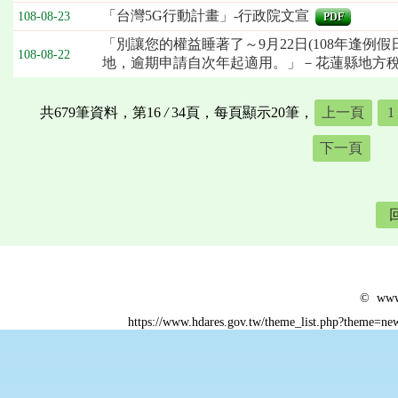
「台灣5G行動計畫」-行政院文宣
108-08-23
PDF
「別讓您的權益睡著了～9月22日(108年逢例
108-08-22
地，逾期申請自次年起適用。」－花蓮縣地方
共679筆資料，第16
/
34頁，每頁顯示20筆，
上一頁
1
下一頁
© www.
https://www.hdares.gov.tw/theme_list.php?theme=