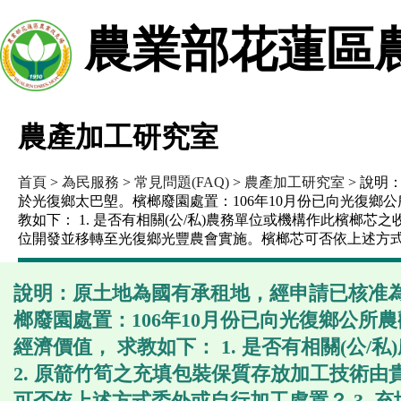
農業部花蓮區
農產加工研究室
首頁
>
為民服務
>
常見問題(FAQ)
>
農產加工研究室
> 說明
於光復鄉太巴塱。檳榔廢園處置：106年10月份已向光復鄉
教如下： 1. 是否有相關(公/私)農務單位或機構作此檳榔芯
位開發並移轉至光復鄉光豐農會實施。檳榔芯可否依上述方式委
說明：原土地為國有承租地，經申請已核准
榔廢園處置：106年10月份已向光復鄉公
經濟價值， 求教如下： 1. 是否有相關(公
2. 原箭竹筍之充填包裝保質存放加工技術
可否依上述方式委外或自行加工處置？ 3. 