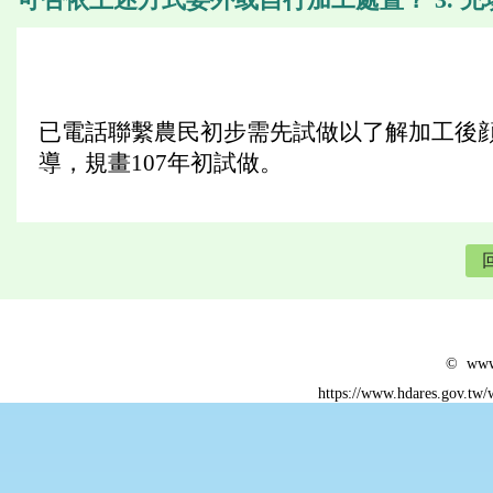
已電話聯繫農民初步需先試做以了解加工後
導，規畫107年初試做。
© www.
https://www.hdares.gov.tw