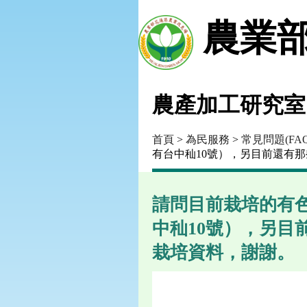
農業部
農產加工研究室
首頁
>
為民服務
>
常見問題(FAQ
有台中秈10號），另目前還有
請問目前栽培的有
中秈10號），另
栽培資料，謝謝。