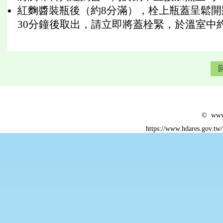
紅麴醬裝瓶後（約8分滿），栓上瓶蓋呈鬆
30分鐘後取出，請立即將蓋栓緊，於溫室中
© www.
https://www.hdares.gov.tw