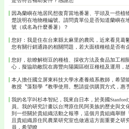
是否符合補助要件？感謝您
因為蘭嶼在地居民想復育當地番薯、芋頭及一些植
楚說明在地物種編號。請問貴單位是否知道蘭嶼在
號（或名為什麼番薯）？
您好：我是住在台東縣太麻里的農民，近來看見葛
您有關行銷通路的相關問題，若大面積種植是否有
您好，欲瞭解樹豆的種植、採收方法及食品加工相
心，擬協助敝院在壽豐向陽園區樹豆種植及運用，
本人擔任國立屏東科技大學水產養殖系教師，希望能
教授〝藻類學〞教學使用。懇請提供購買方式，惠
我的名字叫杉本智紀，我來自日本，於美國Stanf
員。我的研究計畫以台灣原住民阿美族的歷史與文
到一些關於貴組織活動之報導，這個月貴組織舉辦
且貴組織原住民農業研究室也做過這方面重要之研
員，希望瞭