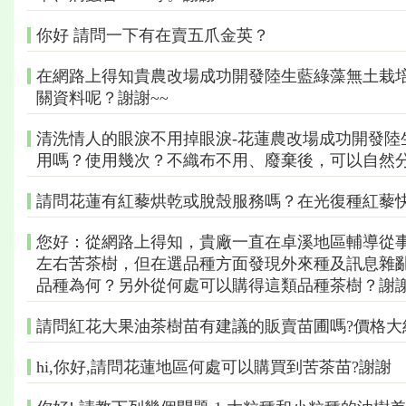
你好 請問一下有在賣五爪金英？
在網路上得知貴農改場成功開發陸生藍綠藻無土栽
關資料呢？謝謝~~
清洗情人的眼淚不用掉眼淚-花蓮農改場成功開發陸
用嗎？使用幾次？不織布不用、廢棄後，可以自然
請問花蓮有紅藜烘乾或脫殼服務嗎？在光復種紅藜
您好：從網路上得知，貴廠一直在卓溪地區輔導從
左右苦茶樹，但在選品種方面發現外來種及訊息雜
品種為何？另外從何處可以購得這類品種茶樹？謝
請問紅花大果油茶樹苗有建議的販賣苗圃嗎?價格大
hi,你好,請問花蓮地區何處可以購買到苦茶苗?謝謝