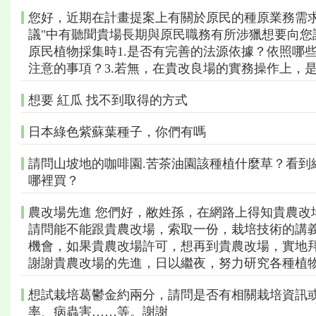
您好，近期在計畫提案上有關於原民的種原業務需求1
議"中有聽聞貴場長期與原民職務有所涉獵想要向
原民植物採集時1.是否有完善的法源依據？依照哪
注意的事項？3.若無，在貴改良場的實務操作上，
想要 紅瓜 找不到取得的方式
日本綠色紫蘇葉種子，你們有嗎
請問山坡地的咖啡園.苦茶油園該種植什麼草？看到
哪裡買？
農改場先進 您們好，敝姓孫，在網路上得知貴農改
請問能不能跟貴農改場，索取一份，栽培技術的講義
機會，如果貴農改場許可，想再到貴農改場，實地拜
謝謝貴農改場的先進，日以繼夜，努力研究各種植
想試栽培葛鬱金約兩分，請問是否有相關栽培資訊或
率、病蟲害……等。謝謝