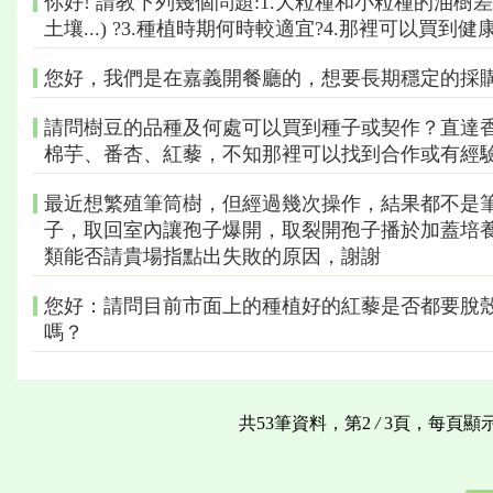
你好! 請教下列幾個問題:1.大粒種和小粒種的油樹差
土壤...) ?3.種植時期何時較適宜?4.那裡可以買到
您好，我們是在嘉義開餐廳的，想要長期穩定的採購
請問樹豆的品種及何處可以買到種子或契作？直達
棉芋、番杏、紅藜，不知那裡可以找到合作或有經
最近想繁殖筆筒樹，但經過幾次操作，結果都不是
子，取回室內讓孢子爆開，取裂開孢子播於加蓋培
類能否請貴場指點出失敗的原因，謝謝
您好：請問目前市面上的種植好的紅藜是否都要脫
嗎？
共53筆資料，第2
/
3頁，每頁顯示