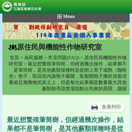
:::
跳
Menu
到
主
要
內
原住民與機能性作物研究室
容
:::
區
首頁
>
為民服務
>
常見問題(FAQ)
>
原住民與機能性作物
塊
研究室
> 最近想繁殖筆筒樹，但經過幾次操作，結果都不
是筆筒樹，是其他蕨類採種時是從樹上剪下成熟（咖啡
色）孢子，取回室內讓孢子爆開，取裂開孢子播於加蓋培
養箱且無雜物泥炭土上，但是每次結果都是數量龐大其他
蕨類能否請貴場指點出失敗的原因，謝謝
友善列印
最近想繁殖筆筒樹，但經過幾次操作，結
果都不是筆筒樹，是其他蕨類採種時是從