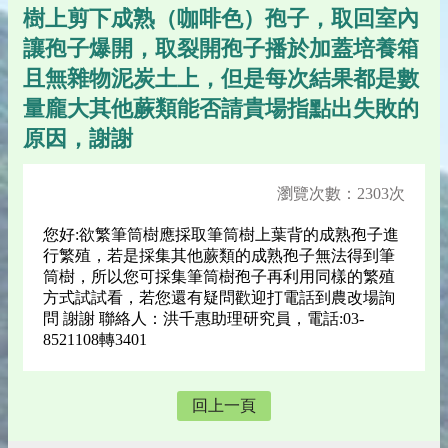
樹上剪下成熟（咖啡色）孢子，取回室內
讓孢子爆開，取裂開孢子播於加蓋培養箱
且無雜物泥炭土上，但是每次結果都是數
量龐大其他蕨類能否請貴場指點出失敗的
原因，謝謝
瀏覽次數：2303次
您好:欲繁筆筒樹應採取筆筒樹上葉背的成熟孢子進
行繁殖，若是採集其他蕨類的成熟孢子無法得到筆
筒樹，所以您可採集筆筒樹孢子再利用同樣的繁殖
方式試試看，若您還有疑問歡迎打電話到農改場詢
問 謝謝 聯絡人：洪千惠助理研究員，電話:03-
8521108轉3401
回上一頁