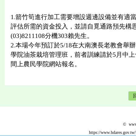
1.箭竹筍進行加工需要增設週邊設備並有適
評估所需的資金投入，並請自覓通路預先構
(03)8211108分機303賴先生。
2.本場今年預訂於5/18在大南澳長老教會舉辦
學院油茶栽培管理班，前者訓練請於5月中上旬時
間上農民學院網站報名。
© www.
https://www.hdares.gov.tw