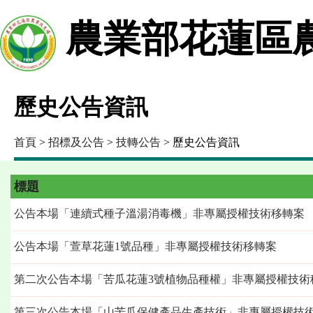
農業部花蓮區
歷史公告資訊
首頁
>
招標及公告
>
技轉公告
> 歷史公告資訊
標題
公告本場「連續式種子溫湯消毒機」非專屬授權技術移轉案
公告本場「萱草花蓮1號品種」非專屬授權技術移轉案
第二次公告本場「苦瓜花蓮3號植物品種權」非專屬授權技術
第三次公告本場「山苦瓜保健產品生產技術」非專屬授權技