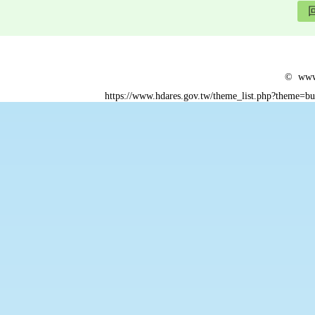
© www.
https://www.hdares.gov.tw/theme_list.php?theme=b