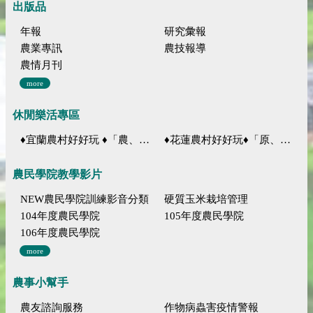
出版品
年報
研究彙報
農業專訊
農技報導
農情月刊
more
休閒樂活專區
♦宜蘭農村好好玩 ♦「農、藝、山、水」四條遊程推薦
♦花蓮農村好好玩♦「原、生、慢、活」四條遊程推薦
農民學院教學影片
NEW農民學院訓練影音分類
硬質玉米栽培管理
104年度農民學院
105年度農民學院
106年度農民學院
more
農事小幫手
農友諮詢服務
作物病蟲害疫情警報