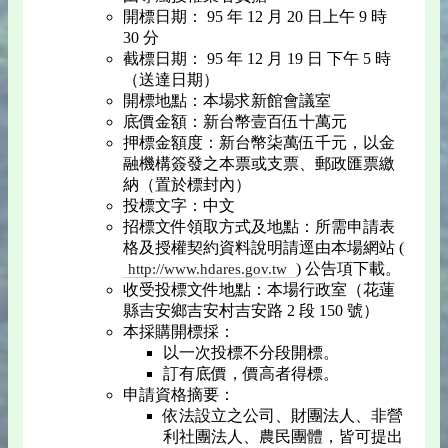
開標日期： 95 年 12 月 20 日上午 9 時
30 分
截標日期： 95 年 12 月 19 日 下午 5 時
（送達日期）
開標地點：本場求新館會議室
底價金額：新台幣壹百伍十萬元
押標金額度：新台幣柒萬伍千元，以金
融機構簽發之本票或支票、郵政匯票繳
納（置於標封內）
投標文字：中文
招標文件領取方式及地點：所需申請表
格及授權契約資料說明請逕由本場網站 (
) 公告項下載。
http://www.hdares.gov.tw
收受投標文件地點：本場行政室（花蓮
縣吉安鄉吉安村吉安路 2 段 150 號）
本採購開標採：
以一次投標不分段開標。
訂有底價，價高者得標。
申請資格摘要：
依法設立之公司、財團法人、非營
利社團法人、農民團體，皆可提出