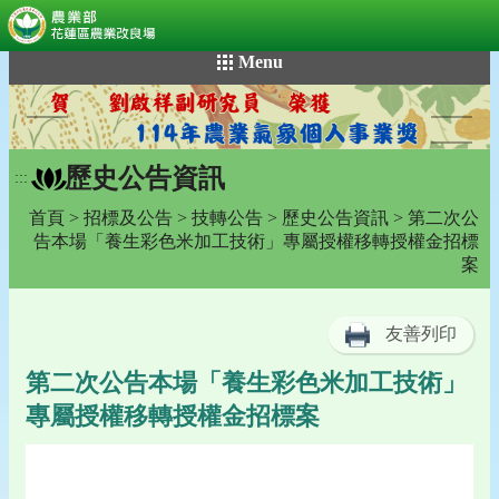
:::
跳
Menu
到
主
要
內
歷史公告資訊
容
:::
區
首頁
>
招標及公告
>
技轉公告
>
歷史公告資訊
> 第二次公
塊
告本場「養生彩色米加工技術」專屬授權移轉授權金招標
案
友善列印
第二次公告本場「養生彩色米加工技術」
專屬授權移轉授權金招標案