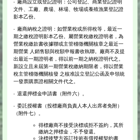
‧ 廠商設立或登記證明：公司登記、商業登記證明
文件、工廠、農場、林場、牧場或養殖漁業登記證
影本乙份。
‧ 廠商納稅之證明：如營業稅或所得稅等，最近一
期之繳稅證明影本乙份。屬營業稅繳稅證明者，為
營業稅繳款書收據聯或主管稽徵機關核章之最近一
期營業 人銷售額與稅額申報書收執聯。廠商不及提
出最近一期證明者，得以前一期之納稅證明代之。
新設立且未屆第一期營業稅繳納期限者，得以營業
稅主管稽徵機關核發 之核准設立登記公函及申領統
一發票購票證相關文件代之。
‧ 退還押標金申請書（附件六）。
‧ 委託授權書（投標廠商負責人本人出席者免附）
（附件七）。
得標廠商不接受決標或拒不簽約，其所
繳納之押標金，不予發還。
決標後雙方簽訂技術有償授權契約書