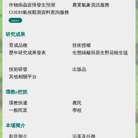
作物病蟲疫情發生預測
農業氣象資訊服務
CODIS氣候觀測資料查詢服務
more
研究成果
育成品種
技術授權
歷年研究成果發表
生態綠籬與原生野花植生毯
技術研發
出版品
其他相關平台
環教e把抓
環教快遞
農民
一般民眾
學校
本場簡介
影音簡介
沿革及任務