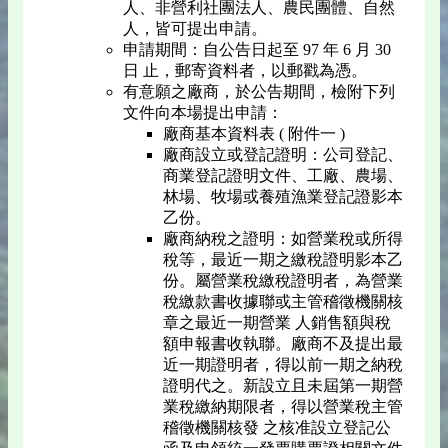
人、非營利社團法人、農民團體、自然
人，皆可提出申請。
申請期間：自公告日起至 97 年 6 月 30
日 止，郵寄資料者，以郵戳為憑。
有意願之廠商，於公告期間，檢附下列
文件向本場提出申請：
廠商基本資料表 ( 附件一 )
廠商設立或登記證明：公司登記、
商業登記證明文件、工廠、農場、
林場、牧場或養殖漁業登記證影本
乙份。
廠商納稅之證明：如營業稅或所得
稅等，最近一期之繳稅證明影本乙
份。屬營業稅繳稅證明者，為營業
稅繳款書收據聯或主管稽徵機關核
章之最近一期營業 人銷售額與稅
額申報書收執聯。廠商不及提出最
近一期證明者，得以前一期之納稅
證明代之。新設立且未屆第一期營
業稅繳納期限者，得以營業稅主管
稽徵機關核發 之核准設立登記公