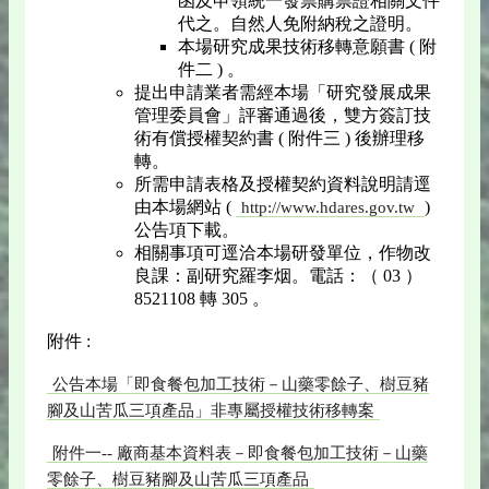
函及申領統一發票購票證相關文件
代之。自然人免附納稅之證明。
本場研究成果技術移轉意願書 ( 附
件二 ) 。
提出申請業者需經本場「研究發展成果
管理委員會」評審通過後，雙方簽訂技
術有償授權契約書 ( 附件三 ) 後辦理移
轉。
所需申請表格及授權契約資料說明請逕
由本場網站 (
)
http://www.hdares.gov.tw
公告項下載。
相關事項可逕洽本場研發單位，作物改
良課：副研究羅李烟。電話：（ 03 ）
8521108 轉 305 。
附件 :
公告本場「即食餐包加工技術－山藥零餘子、樹豆豬
腳及山苦瓜三項產品」非專屬授權技術移轉案
附件一-- 廠商基本資料表－即食餐包加工技術－山藥
零餘子、樹豆豬腳及山苦瓜三項產品