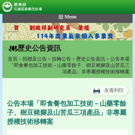
:::
跳
Menu
到
主
要
內
歷史公告資訊
容
:::
區
首頁
>
招標及公告
>
技轉公告
>
歷史公告資訊
> 公告本場
塊
「即食餐包加工技術－山藥零餘子、樹豆豬腳及山苦瓜三
項產品」非專屬授權技術移轉案
友善列印
公告本場「即食餐包加工技術－山藥零餘
子、樹豆豬腳及山苦瓜三項產品」非專屬
授權技術移轉案