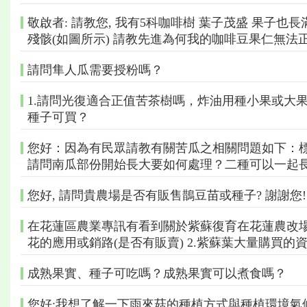
敬啟者: 請教您, 我有5科咖啡樹 葉子茂盛 果子
殘骸(如圖所示) 請教先進為何我的咖啡豆果仁無法
請問隼人瓜需要授粉嗎？
1.請問光復適合正值苦茶樹嗎，炸油用種小果或大果
種子可買？
您好：因為有民眾請教有關苦瓜之相關問題如下：
請問南瓜部份開始長大要如何處理？二種可以一起
您好, 請問貴農場是否有販售鵲豆苗或種子? 謝謝您!
在花蓮區農業專訊有看到關於紫蘇復育在花蓮農改場
花的應用或銷路(是否有販賣) 2.紫蘇葉大量購買的資
成熟果實、種子可吃嗎？成熟果實可以煮食嗎？
您好:我想了解一下雨來菇的種植方式與種植環境氣