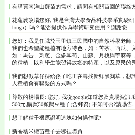
有購買南洋山蘇苗的需求，請問有相關苗園的聯絡
花蓮農改場您好, 我是台灣大學食品科技學系實驗研究員
longa）嗎？能否提供作為學術研究使用？謝謝您
您好：我是任職於玉里鎮三民國中的自然科學老師
我們也希望能種植有地方特色，如：苦茶、西瓜、
如：馬告、刺蔥、金多耳筍、山蘇、月桃與苧麻等
的種植，以利學生能習得故鄉的特產，以及原民的
我們想做草仔粿給孫子吃正在尋找新鮮鼠麴草，想
人種植會有聯繫的方式嗎？
尊敬的楊場長: 您好, 我從google知道您及貴場
500元,購買50顆鵲豆種子(含郵資),不知可否?請賜告.
想了解種子機原證明這塊如何操作呢?
新香糯米椒苗種子去哪裡購買