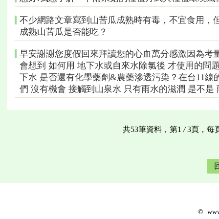
不少網路文章寫到山苦瓜成熟時有毒，不宜食用，
成熟山苦瓜是否能吃？
早安謝謝您度假回來拜讀您的心血萬分感激因為考量 
會想到 如何用 地下水或自來水除氯後 才使用的問題
下水 是否還有化學藥劑&農藥滲透污染？在台11線的
們 沒有機會 接觸到山泉水 只有雨水的滋潤 是不是
共53筆資料，第1
/
3頁，每
© www.