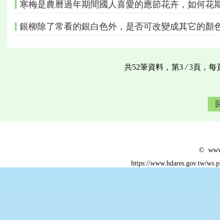
寒梅是農曆過年期間國人喜愛的應節花卉，如何花
銀柳除了常看的銀白色外，是否可改變成其它的顏
共52筆資料，第3
/
3頁，每
© www.
https://www.hdares.gov.tw/ws