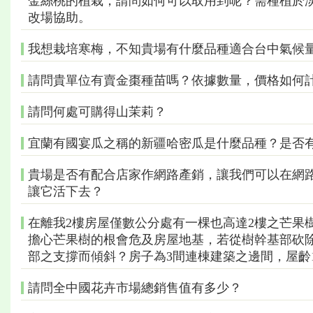
金絲桃的植栽，請問如何可以取用到呢？需種植於
改場協助。
我想栽培寒梅，不知貴場有什麼品種適合台中氣候
請問貴單位有賣金棗種苗嗎？依據數量，價格如何
請問何處可購得山茉莉？
宜蘭有國宴瓜之稱的新疆哈密瓜是什麼品種？是否
貴場是否有配合店家作網路產銷，讓我們可以在網
讓它活下去？
在離我2樓房屋僅數公分處有一棵也高達2樓之芒果
擔心芒果樹的根會危及房屋地基，若從樹幹基部砍
部之支撐而傾斜？房子為3間連棟建築之邊間，屋齡
請問全中國花卉市場總銷售值有多少？