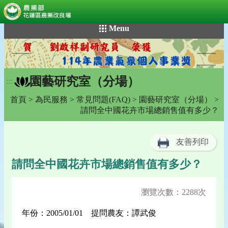
:::
跳
Menu
到
主
要
內
園藝研究室（分場）
容
:::
區
首頁
>
為民服務
>
常見問題(FAQ)
>
園藝研究室（分場）
>
塊
請問全中國花卉市場總銷售值有多少？
友善列印
請問全中國花卉市場總銷售值有多少？
瀏覽次數：2288次
年份：2005/01/01 提問農友：譚武俊