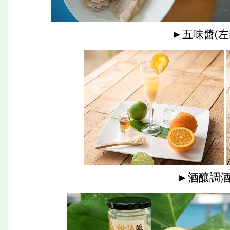
►五味醬(左
►酒釀調酒