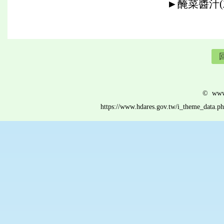
►醃菜醬汁(
© www.
https://www.hdares.gov.tw/i_theme_data.p