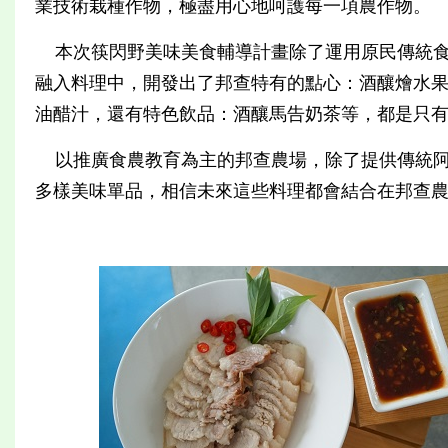
業技術栽種作物，極盡用心地呵護每一項農作物。
本次筷閃野美味美食輔導計畫除了運用原民傳統食
融入料理中，開發出了邦查特有的點心：酒釀燴水
油醋汁，還有特色飲品：酒釀馬告奶茶等，都是只
以推廣食農教育為主的邦查農場，除了提供傳統阿
多樣美味單品，相信未來這些料理都會結合在邦查