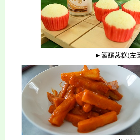
►酒釀蒸糕(左