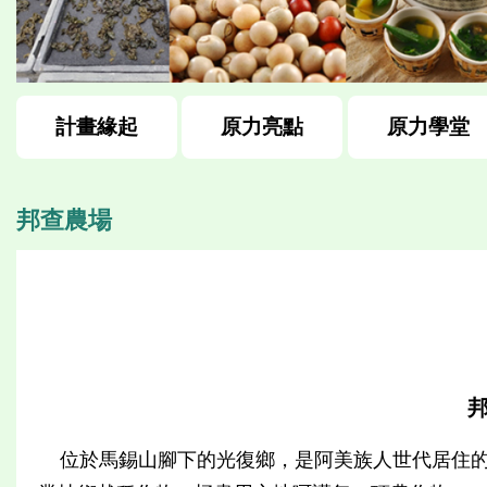
計畫緣起
原力亮點
原力學堂
邦查農場
位於馬錫山腳下的光復鄉，是阿美族人世代居住的故