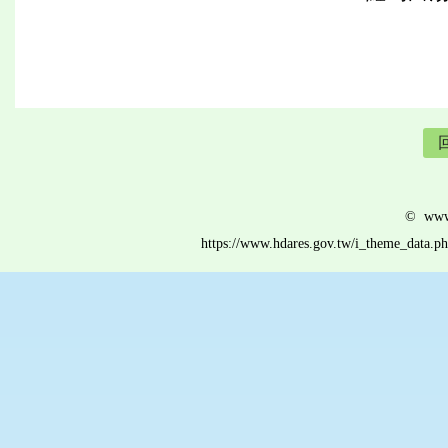
© www.
https://www.hdares.gov.tw/i_theme_data.p