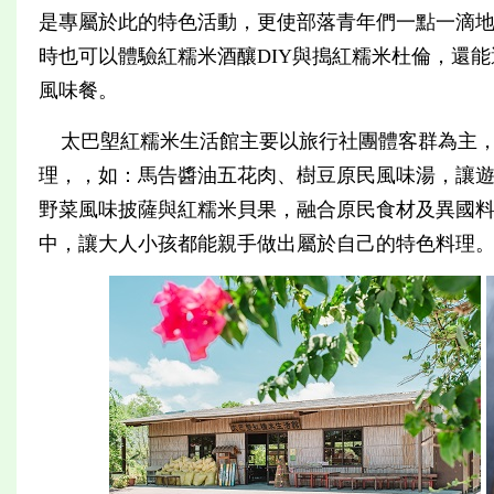
是專屬於此的特色活動，更使部落青年們一點一滴
時也可以體驗紅糯米酒釀DIY與搗紅糯米杜倫，還
風味餐。
太巴塱紅糯米生活館主要以旅行社團體客群為主，
理，，如：馬告醬油五花肉、樹豆原民風味湯，讓
野菜風味披薩與紅糯米貝果，融合原民食材及異國
中，讓大人小孩都能親手做出屬於自己的特色料理