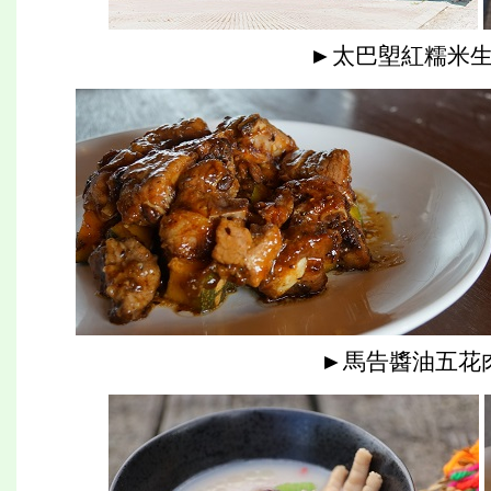
►太巴塱紅糯米生
►馬告醬油五花肉