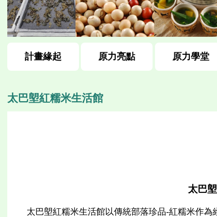
計畫緣起
原力亮點
原力學堂
太巴塱紅糯米生活館
太巴塱
太巴塱紅糯米生活館以傳統部落珍品-紅糯米作為