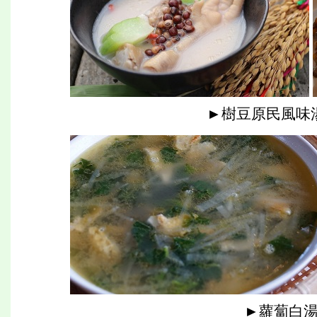
►樹豆原民風味湯
►蘿蔔白湯