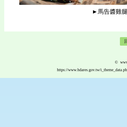
►馬告醬雞腿
© www.
https://www.hdares.gov.tw/i_theme_data.p