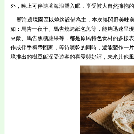
外，晚上可伴隨著海浪聲入眠，享受被大自然擁抱
嚮海邊境園區以燒烤設備為主，本次筷閃野美味美
如：馬告一夜干、馬告燒烤紙包魚等，能夠迅速呈
豆飯、馬告焦糖蘋果等，都是原民特色食材的多樣
作成伴手禮帶回家，等待晾乾的同時，還能製作一
境推出的樹豆飯深受遊客的喜愛與好評，未來其他