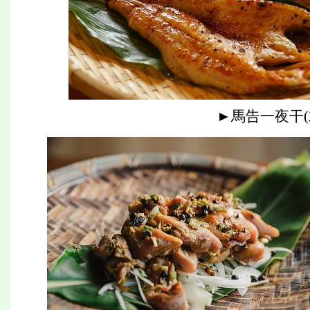
►馬告一夜干(