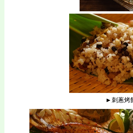
►刺蔥烤餅