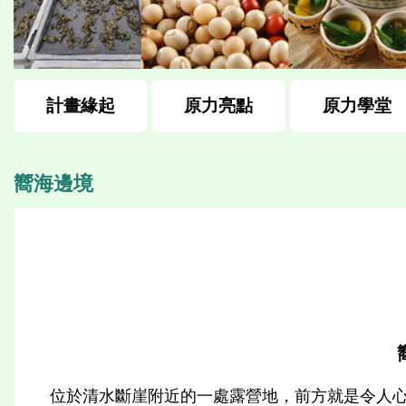
計畫緣起
原力亮點
原力學堂
嚮海邊境
位於清水斷崖附近的一處露營地，前方就是令人心