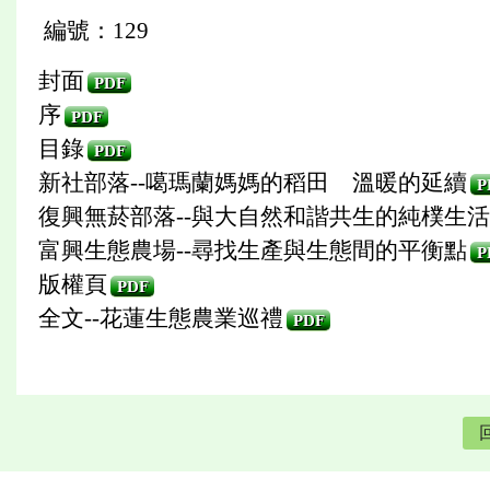
編號：129
封面
PDF
序
PDF
目錄
PDF
新社部落--噶瑪蘭媽媽的稻田 溫暖的延續
P
復興無菸部落--與大自然和諧共生的純樸生活
富興生態農場--尋找生產與生態間的平衡點
P
版權頁
PDF
全文--花蓮生態農業巡禮
PDF