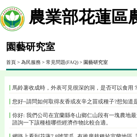
農業部花蓮區
園藝研究室
首頁
>
為民服務
>
常見問題(FAQ)
> 園藝研究室
馬鈴薯收成時，外表可見很深的洞，是否可以食用
您好~請問如何取得友香或友辛之苗或種子?想知道
你好: 我們公司在宜蘭縣冬山鄉仁山段有一塊農地
諮詢一下該種植哪些經濟作物比較合適。
網路上看到花蓮7,8號苦瓜, 有推廣栽種於宜蘭地區,