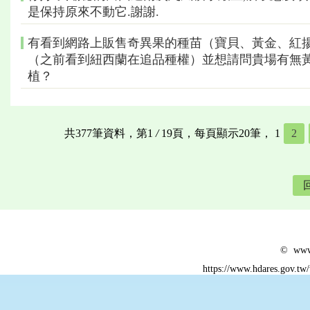
是保持原來不動它.謝謝.
有看到網路上販售奇異果的種苗（寶貝、黃金、紅
（之前看到紐西蘭在追品種權）並想請問貴場有無
植？
共377筆資料，第1
/
19頁，每頁顯示20筆，
1
2
© www.
https://www.hdares.gov.tw