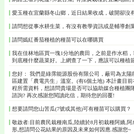
愛玉種在宜蘭縣冬山鄉，近日結果收成，破開卻沒
請問想從事水耕生菜，有沒有教學資訊或是輔導創
請問嫣紅番茄種植的種苗可以在哪購買
我在佳林地區買一塊1分地的農田，之前是作水稻
到底種什麼蔬菜好。上網查了一下，應該可以種植節
您好： 我們是綠霈能源股份有限公司，蔽司為太陽
區建置「農電共生」溫室。(有6個土地) 本計畫
程所需資料，想請問貴場是否可以協助媒合種植團
諮詢? 再次感謝您閱讀此信，期待您的回覆!
想要請問您山苦瓜(7號或其他)可有種苗可以購買？
敬啟者:目前農民栽種南瓜,陸續於8月初栽種阿嬌,
形,想請問公花結果的原因及未來如何因應.感謝您~