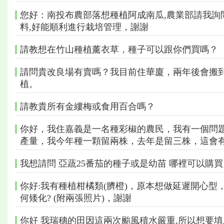
您好：南投布農部落想種植阿成南瓜,農業部請我詢
料,好能順利進行栽培管理，謝謝
請教想在竹山種植薰衣草，種子可以跟你們買嗎？
請問貴改良場有賣嗎？我目前住華廈，兩年後會搬
植。
請教貴所有金縷梅或食用百合嗎？
你好，我住嘉義是一名種彩椒的農民，我有一個問
產量，我今年種一顆留兩株，去年是留三株，這會
我想請問 亞蔬25番茄的種子或是幼苗 哪裡可以購買
你好:我有種植柑橘類(臍橙)，原本想做延遲開心
何矮化? (附兩張照片)，謝謝
你好 我瑞穗的田因這兩次颱風積水嚴重,所以想要填