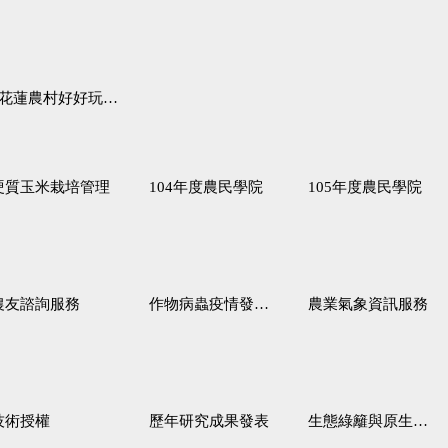
蓮農村好好玩♦「原、生、慢、活」四條遊程推薦
硬質玉米栽培管理
104年度農民學院
105年度農民學院
農友諮詢服務
作物病蟲疫情發生預測
農業氣象資訊服務
技術授權
歷年研究成果發表
生態綠籬與原生野花植生毯