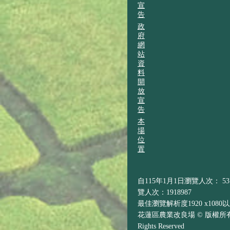
宣
告
政
府
網
站
資
料
開
放
宣
告
本
場
位
置
自115年1月1日瀏覽人次： 537
覽人次：1918987
最佳瀏覽解析度1920 x1080
花蓮區農業改良場 © 版權所有 H
Rights Reserved