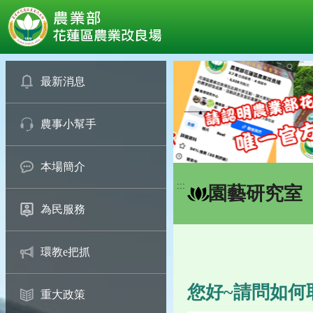
:::
跳
到
最新消息
主
要
農事小幫手
內
容
區
本場簡介
塊
:::
園藝研究室
為民服務
環教e把抓
您好~請問如何
重大政策