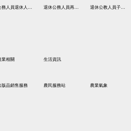
務人員退休人員法施行細則
退休公務人員再任職務
退休公教人員子女教育補助規定
農業相關
生活資訊
出版品銷售服務
農民服務站
農業氣象