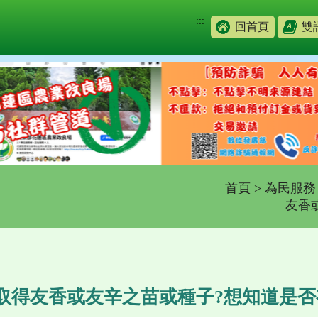
:::
回首頁
雙
首頁
>
為民服務
友香
取得友香或友辛之苗或種子?想知道是否