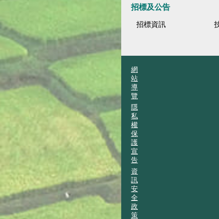
招標及公告
招標資訊
網
站
導
覽
隱
私
權
保
護
宣
告
資
訊
安
全
政
策