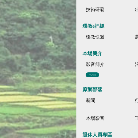
技術研發
環教e把抓
環教快遞
本場簡介
影音簡介
more
原鄉部落
新聞
本場影音
退休人員專區