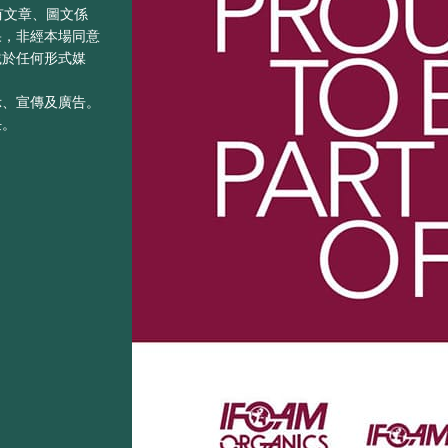
之所有文章、圖文係
果，非經本場同意
載於任何形式媒
示、宣傳及廣告。
任。