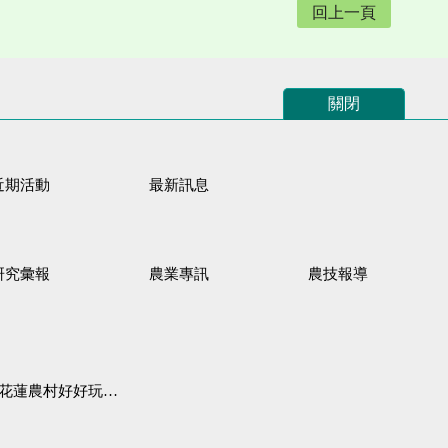
回上一頁
關閉
近期活動
最新訊息
研究彙報
農業專訊
農技報導
蓮農村好好玩♦「原、生、慢、活」四條遊程推薦