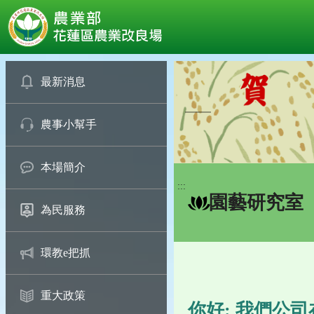
:::
跳
到
最新消息
主
要
農事小幫手
內
容
區
本場簡介
塊
:::
園藝研究室
為民服務
環教e把抓
重大政策
你好: 我們公