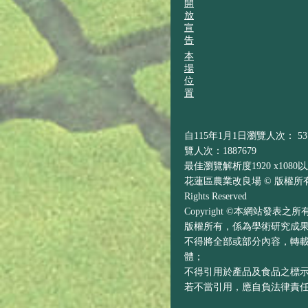
開
放
宣
告
本
場
位
置
自115年1月1日瀏覽人次： 537
覽人次：1887679
最佳瀏覽解析度1920 x1080
花蓮區農業改良場 © 版權所有 H
Rights Reserved
Copyright ©本網站發表
版權所有，係為學術研究成
不得將全部或部分內容，轉
體；
不得引用於產品及食品之標
若不當引用，應自負法律責