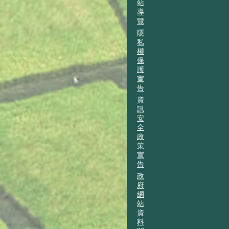
站
導
覽
隱
私
權
保
護
宣
告
資
訊
安
全
政
策
宣
告
政
府
網
站
資
料