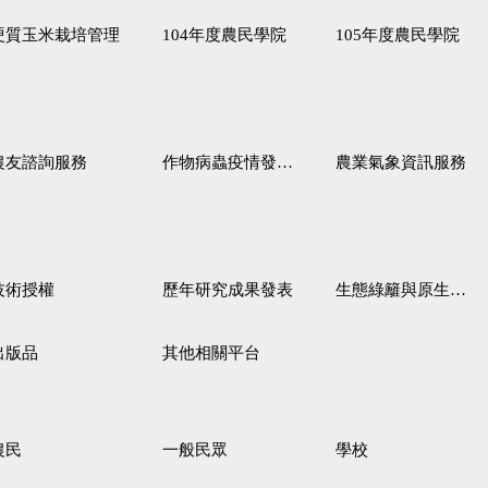
硬質玉米栽培管理
104年度農民學院
105年度農民學院
農友諮詢服務
作物病蟲疫情發生預測
農業氣象資訊服務
技術授權
歷年研究成果發表
生態綠籬與原生野花植生毯
出版品
其他相關平台
農民
一般民眾
學校