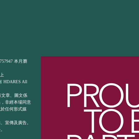
57947 本月瀏
以上
DARES All
之所有文章、圖文係
果，非經本場同意
載於任何形式媒
示、宣傳及廣告。
任。