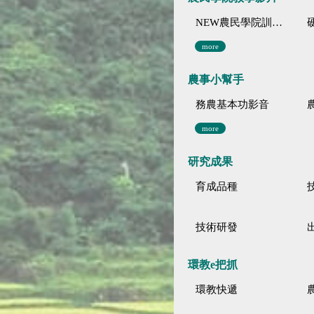
NEW農民學院訓練影音分類
more
農事小幫手
務農基本功影音
more
研究成果
育成品種
技術研發
環教e把抓
環教快遞