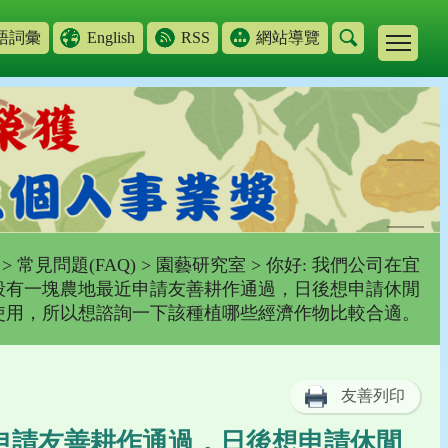
語詞彙
English
RSS
網站導覽
>
常見問題(FAQ)
>
園藝研究室
> 你好: 我們公司在宜
段有一塊農地最近申請友善耕作通過，日後想申請休閒
使用，所以想諮詢一下該種植哪些經濟作物比較合適。
友善列印
近申請友善耕作通過，日後想申請休閒