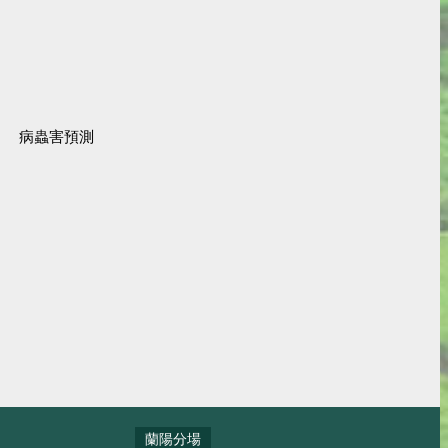
病蟲害預測
蘭陽分場