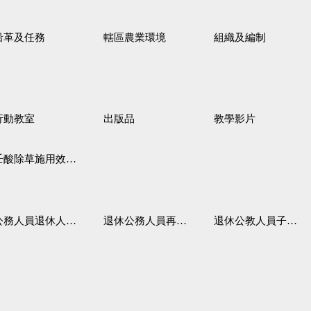
沿革及任務
轄區農業環境
組織及編制
行動教室
出版品
教學影片
壬酸除草施用效果觀察
務人員退休人員法施行細則
退休公務人員再任職務
退休公教人員子女教育補助規定