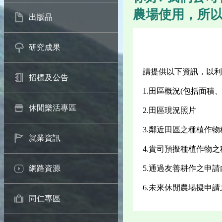
農場使用，所
出版品
研究成果
請提供以下資訊，以利
招標及公告
1.田區概況(包括面
休閒樂活專區
2.田區現況照片
3.鄰近田區之種植作
就業資訊
4.貴司預擬種植作物
5.通過友善耕作之申請
網路資源
6.未來休閒農場擬申
同仁專區