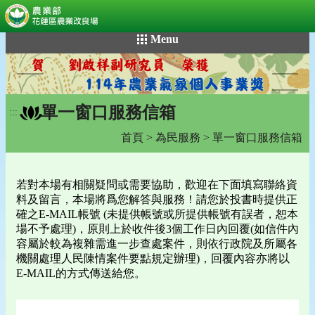
:::
跳
Menu
到
主
要
內
單一窗口服務信箱
容
:::
區
首頁
>
為民服務
> 單一窗口服務信箱
塊
若對本場有相關疑問或需要協助，歡迎在下面填寫聯絡資
料及留言，本場將爲您解答與服務！請您於投書時提供正
確之E-MAIL帳號 (未提供帳號或所提供帳號有誤者，恕本
場不予處理)，原則上於收件後3個工作日內回覆(如信件內
容屬於較為複雜需進一步查處案件，則依行政院及所屬各
機關處理人民陳情案件要點規定辦理)，回覆內容亦將以
E-MAIL的方式傳送給您。