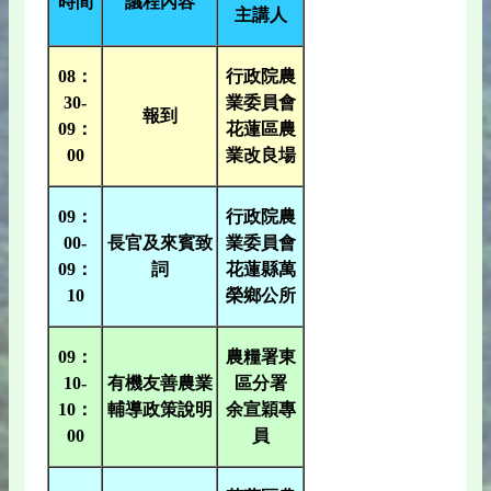
時間
議程內容
主講人
08：
行政院農
30-
業委員會
報到
09：
花蓮區農
00
業改良場
09：
行政院農
00-
長官及來賓致
業委員會
09：
詞
花蓮縣萬
10
榮鄉公所
09：
農糧署東
10-
有機友善農業
區分署
10：
輔導政策說明
余宣穎專
00
員