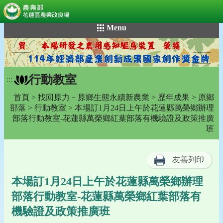
:::
跳
Menu
到
主
要
內
行動教室
容
:::
區
首頁
>
找回原力－原鄉生態永續新農業
>
歷年成果
>
原鄉
塊
部落
>
行動教室
> 本場訂1月24日上午於花蓮縣萬榮鄉辦理
部落行動教室-花蓮縣萬榮鄉紅葉部落有機驗證及政策推廣
班
友善列印
本場訂1月24日上午於花蓮縣萬榮鄉辦理
部落行動教室-花蓮縣萬榮鄉紅葉部落有
機驗證及政策推廣班