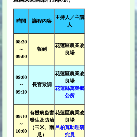
主持人／主講
時間
議程內容
人
08:30
花蓮區農業改
～
報到
良場
09:00
花蓮區農業改
09:00
良場
～
長官致詞
花蓮縣萬榮鄉
09:10
公所
有機病蟲害
花蓮區農業改
09:10
發生及防治
良場
～
（玉米、南
呂柏寬助理研
10:00
瓜）
究員