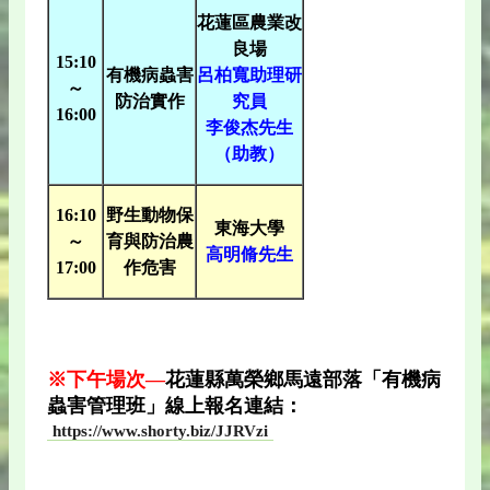
花蓮區農業改
良場
15:10
有機病蟲害
呂柏寬助理研
～
防治實作
究員
16:00
李俊杰先生
（助教）
16:10
野生動物保
東海大學
～
育與防治農
高明脩先生
17:00
作危害
※下午場次—
花蓮縣萬榮鄉馬遠部落「
有機病
蟲害管理班
」線上報名連結：
https://www.shorty.biz/JJRVzi