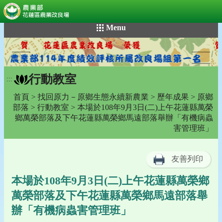
:::
跳
Menu
到
主
要
內
行動教室
容
:::
區
首頁
>
找回原力－原鄉生態永續新農業
>
歷年成果
>
原鄉
塊
部落
>
行動教室
> 本場於108年9月3日(二)上午花蓮縣萬榮
鄉萬榮部落及下午花蓮縣萬榮鄉馬遠部落舉辦「有機病蟲
害管理班」
友善列印
本場於108年9月3日(二)上午花蓮縣萬榮鄉
萬榮部落及下午花蓮縣萬榮鄉馬遠部落舉
辦「有機病蟲害管理班」