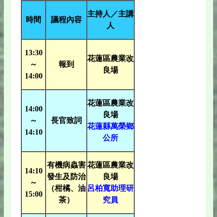
主持人／主講
時間
議程內容
人
13:30
花蓮區農業改
～
報到
良場
14:00
花蓮區農業改
14:00
良場
～
長官致詞
花蓮縣萬榮鄉
14:10
公所
有機病蟲害
花蓮區農業改
14:10
發生及防治
良場
～
（柑橘、油
呂柏寬助理研
15:00
茶）
究員