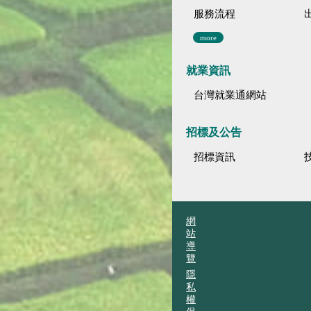
服務流程
more
就業資訊
台灣就業通網站
招標及公告
招標資訊
網
站
導
覽
隱
私
權