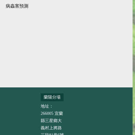
病蟲害預測
蘭陽分場
地址：
266005 宜蘭
縣三星鄉大
義村上將路