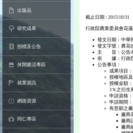
出版品
截止日期 : 2015/10/31
行政院農業委員會花蓮
研究成果
發文日期：中華民國
發文字號：農花改場
招標及公告
主 旨：公告本
依 據：行政院
公告事項：
休閒樂活專區
成果項目：
授權地區及
就業資訊
授權金額：
3％之衍生
申請資格：
網路資源
申請期間：
有意願之廠
廠商
同仁專區
廠商
廠商