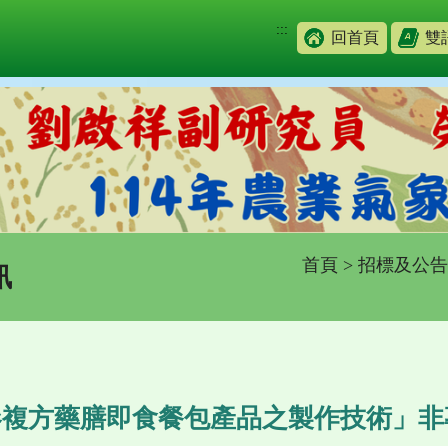
:::
回首頁
雙
首頁
>
招標及公告
訊
參複方藥膳即食餐包產品之製作技術」非