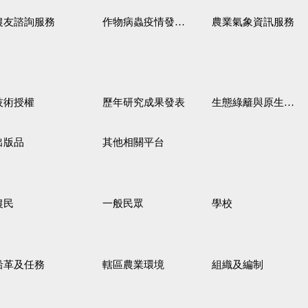
農友諮詢服務
作物病蟲疫情發生預測
農業氣象資訊服務
技術授權
歷年研究成果發表
生態綠籬與原生野花植生毯
出版品
其他相關平台
農民
一般民眾
學校
沿革及任務
轄區農業環境
組織及編制