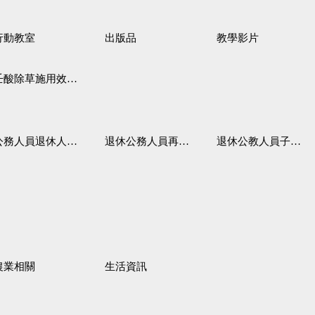
行動教室
出版品
教學影片
壬酸除草施用效果觀察
務人員退休人員法施行細則
退休公務人員再任職務
退休公教人員子女教育補助規定
農業相關
生活資訊