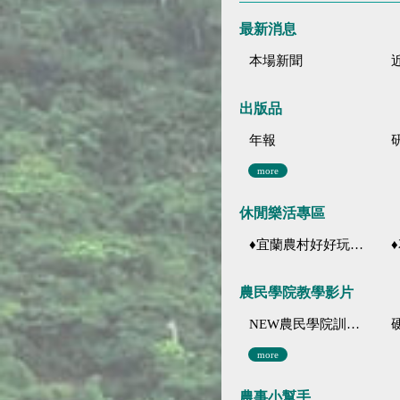
最新消息
本場新聞
出版品
年報
more
休閒樂活專區
♦宜蘭農村好好玩 ♦「農、藝、山、水」四條遊程推薦
♦花
農民學院教學影片
NEW農民學院訓練影音分類
more
農事小幫手