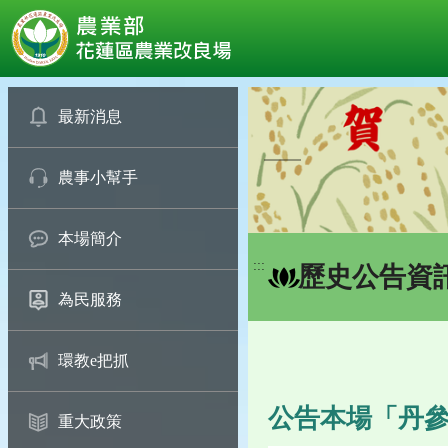
:::
跳
到
最新消息
主
要
農事小幫手
內
容
區
本場簡介
塊
:::
歷史公告資
為民服務
環教e把抓
公告本場「丹
重大政策