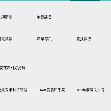
近期活動
最新訊息
研究彙報
農業專訊
農技報導
蓮農村好好玩♦「原、生、慢、活」四條遊程推薦
硬質玉米栽培管理
104年度農民學院
105年度農民學院