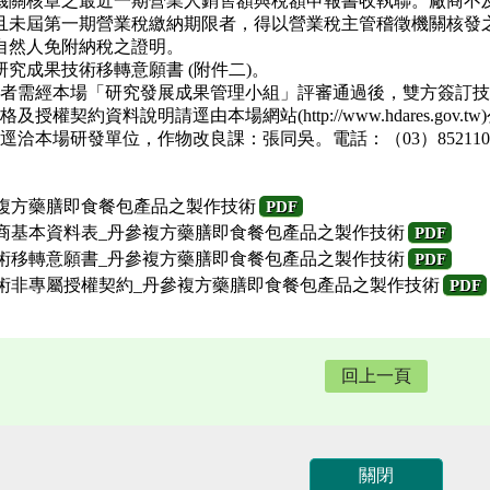
機關核章之最近一期營業人銷售額與稅額申報書收執聯。廠商不
且未屆第一期營業稅繳納期限者，得以營業稅主管稽徵機關核發
自然人免附納稅之證明。
研究成果技術移轉意願書 (附件二)。
者需經本場「研究發展成果管理小組」評審通過後，雙方簽訂技
及授權契約資料說明請逕由本場網站(http://www.hdares.gov.
逕洽本場研發單位，作物改良課：張同吳。電話：（03）8521108
參複方藥膳即食餐包產品之製作技術
PDF
廠商基本資料表_丹參複方藥膳即食餐包產品之製作技術
PDF
技術移轉意願書_丹參複方藥膳即食餐包產品之製作技術
PDF
技術非專屬授權契約_丹參複方藥膳即食餐包產品之製作技術
PDF
回上一頁
關閉