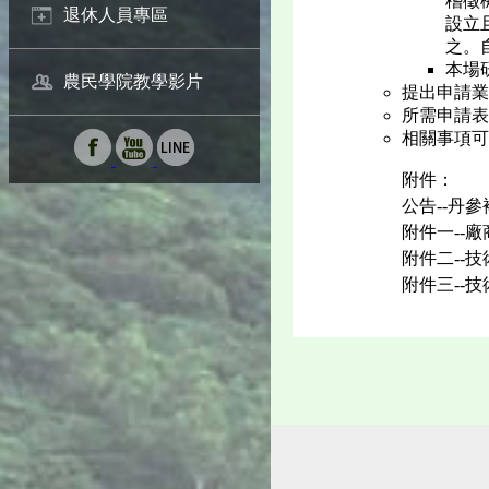
稽徵
退休人員專區
設立
之。
本場
農民學院教學影片
提出申請業
所需申請表格
相關事項可
附件：
公告--丹
附件一--
附件二--
附件三--