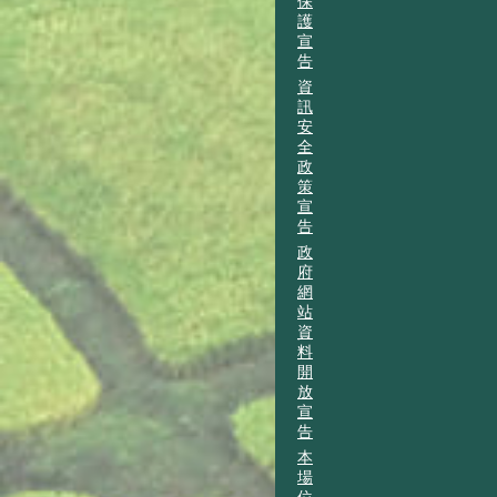
保
護
宣
告
資
訊
安
全
政
策
宣
告
政
府
網
站
資
料
開
放
宣
告
本
場