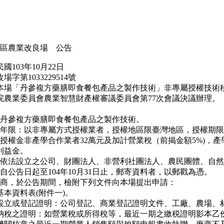
區農業改良場 公告
103年10月22日
字第1033229514號
場「丹參複方藥膳即食餐包產品之製作技術」非專屬授權技術
農業委員會農業智慧財產權審議委員會第77次會議決議辦理。
丹參複方藥膳即食餐包產品之製作技術。
年限：以非專屬方式授權業者，授權地區限臺灣地區，授權期限
授權金非產學合作業者32萬元及加計營業稅（前揭金額5%)，產
利益金。
依法設立之公司、財團法人、非營利社團法人、農民團體、自然
自公告日起至104年10月31日止，郵寄資料者，以郵戳為憑。
商，於公告期間，檢附下列文件向本場提出申請：
基本資料表(附件一)。
設立或登記證明：公司登記、商業登記證明文件、工廠、農場、
納稅之證明：如營業稅或所得稅等，最近一期之繳税證明影本乙