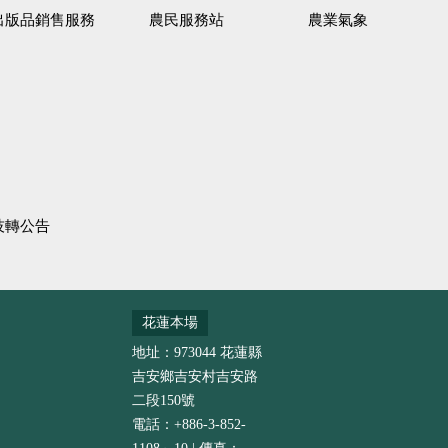
出版品銷售服務
農民服務站
農業氣象
技轉公告
花蓮本場
地址：973044 花蓮縣
吉安鄉吉安村吉安路
二段150號
電話：+886-3-852-