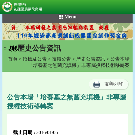
:::
跳
Menu
到
主
要
內
歷史公告資訊
容
:::
區
首頁
>
招標及公告
>
技轉公告
>
歷史公告資訊
> 公告本場
塊
「培養基之無菌充填機」非專屬授權技術移轉案
友善列印
公告本場「培養基之無菌充填機」非專屬
授權技術移轉案
截止日期 :
2016/01/05