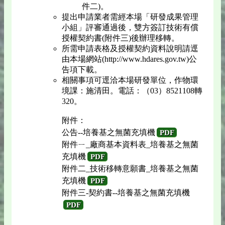
件二)。
提出申請業者需經本場「研發成果管理
小組」評審通過後，雙方簽訂技術有償
授權契約書(附件三)後辦理移轉。
所需申請表格及授權契約資料說明請逕
由本場網站(http://www.hdares.gov.tw)公
告項下載。
相關事項可逕洽本場研發單位，作物環
境課：施清田。電話：（03）8521108轉
320。
附件：
公告--培養基之無菌充填機
PDF
附件ㄧ_廠商基本資料表_培養基之無菌
充填機
PDF
附件二_技術移轉意願書_培養基之無菌
充填機
PDF
附件三-契約書--培養基之無菌充填機
PDF