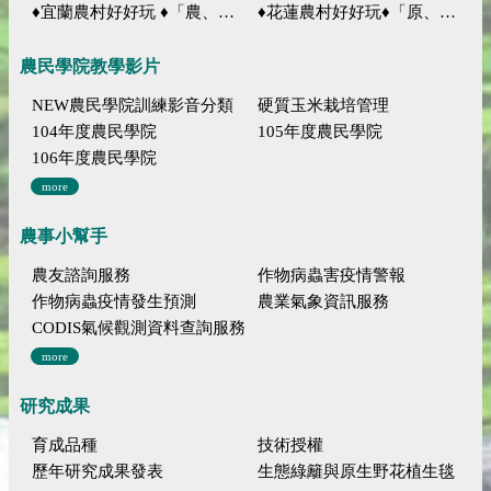
♦宜蘭農村好好玩 ♦「農、藝、山、水」四條遊程推薦
♦花蓮農村好好玩♦「原、生、慢、活」四條遊程推薦
農民學院教學影片
NEW農民學院訓練影音分類
硬質玉米栽培管理
104年度農民學院
105年度農民學院
106年度農民學院
more
農事小幫手
農友諮詢服務
作物病蟲害疫情警報
作物病蟲疫情發生預測
農業氣象資訊服務
CODIS氣候觀測資料查詢服務
more
研究成果
育成品種
技術授權
歷年研究成果發表
生態綠籬與原生野花植生毯