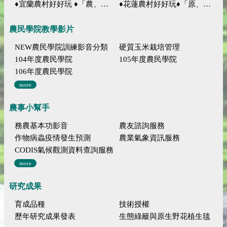
♦宜蘭農村好好玩 ♦「農、藝、山、水」四條遊程推薦
♦花蓮農村好好玩♦「原、生、慢、活」四條遊程推薦
農民學院教學影片
NEW農民學院訓練影音分類
硬質玉米栽培管理
104年度農民學院
105年度農民學院
106年度農民學院
more
農事小幫手
務農基本功影音
農友諮詢服務
作物病蟲疫情發生預測
農業氣象資訊服務
CODIS氣候觀測資料查詢服務
more
研究成果
育成品種
技術授權
歷年研究成果發表
生態綠籬與原生野花植生毯