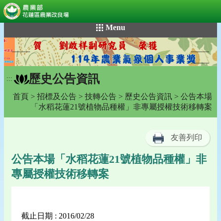
:::
跳
Menu
到
主
要
內
歷史公告資訊
容
:::
區
首頁
>
招標及公告
>
技轉公告
>
歷史公告資訊
> 公告本場
塊
「水稻花蓮21號植物品種權」非專屬授權技術移轉案
友善列印
公告本場「水稻花蓮21號植物品種權」非
專屬授權技術移轉案
截止日期 : 2016/02/28