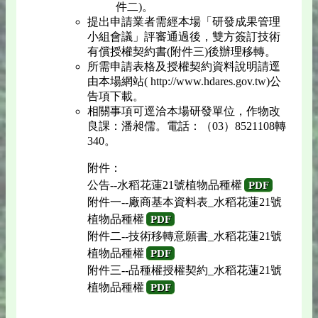
件二)。
提出申請業者需經本場「研發成果管理
小組會議」評審通過後，雙方簽訂技術
有償授權契約書(附件三)後辦理移轉。
所需申請表格及授權契約資料說明請逕
由本場網站( http://www.hdares.gov.tw)公
告項下載。
相關事項可逕洽本場研發單位，作物改
良課：潘昶儒。電話：（03）8521108轉
340。
附件：
公告--水稻花蓮21號植物品種權
PDF
附件一--廠商基本資料表_水稻花蓮21號
植物品種權
PDF
附件二--技術移轉意願書_水稻花蓮21號
植物品種權
PDF
附件三--品種權授權契約_水稻花蓮21號
植物品種權
PDF