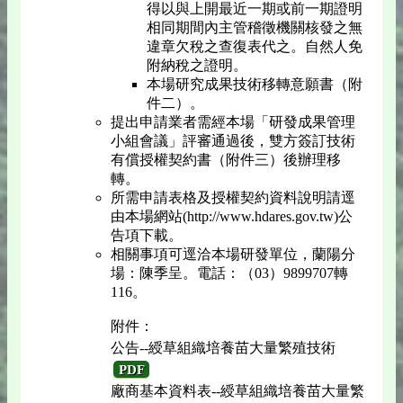
得以與上開最近一期或前一期證明
相同期間內主管稽徵機關核發之無
違章欠稅之查復表代之。自然人免
附納稅之證明。
本場研究成果技術移轉意願書（附
件二）。
提出申請業者需經本場「研發成果管理
小組會議」評審通過後，雙方簽訂技術
有償授權契約書（附件三）後辦理移
轉。
所需申請表格及授權契約資料說明請逕
由本場網站(http://www.hdares.gov.tw)公
告項下載。
相關事項可逕洽本場研發單位，蘭陽分
場：陳季呈。電話：（03）9899707轉
116。
附件：
公告--綬草組織培養苗大量繁殖技術
PDF
廠商基本資料表--綬草組織培養苗大量繁