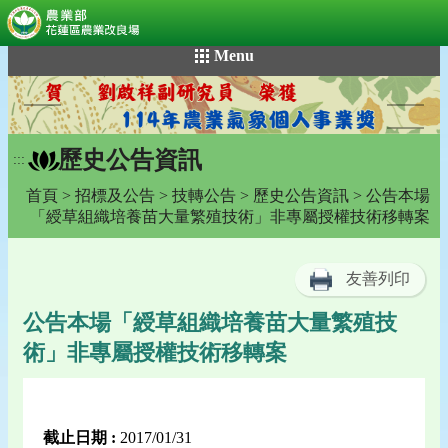
:::
跳
Menu
到
主
要
內
歷史公告資訊
容
:::
區
首頁
>
招標及公告
>
技轉公告
>
歷史公告資訊
> 公告本場
塊
「綬草組織培養苗大量繁殖技術」非專屬授權技術移轉案
友善列印
公告本場「綬草組織培養苗大量繁殖技
術」非專屬授權技術移轉案
截止日期 :
2017/01/31