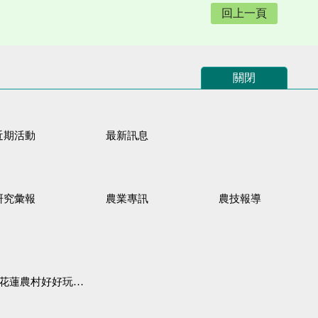
回上一頁
關閉
近期活動
最新訊息
研究彙報
農業專訊
農技報導
蓮農村好好玩♦「原、生、慢、活」四條遊程推薦