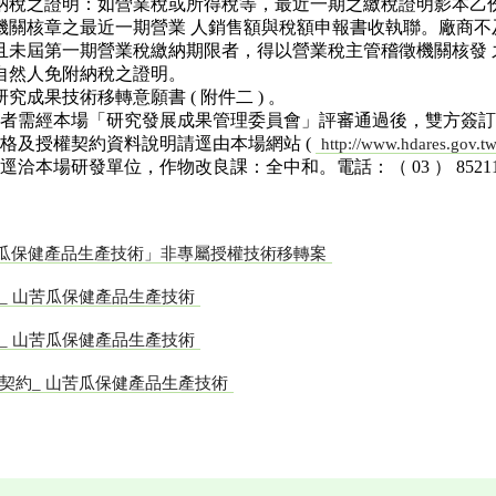
納稅之證明：如營業稅或所得稅等，最近一期之繳稅證明影本乙
機關核章之最近一期營業 人銷售額與稅額申報書收執聯。廠商
且未屆第一期營業稅繳納期限者，得以營業稅主管稽徵機關核發
自然人免附納稅之證明。
究成果技術移轉意願書 ( 附件二 ) 。
者需經本場「研究發展成果管理委員會」評審通過後，雙方簽訂技術
格及授權契約資料說明請逕由本場網站 (
http://www.hdares.gov.t
洽本場研發單位，作物改良課：全中和。電話：（ 03 ） 8521108 
瓜保健產品生產技術」非專屬授權技術移轉案
_ 山苦瓜保健產品生產技術
_ 山苦瓜保健產品生產技術
契約_ 山苦瓜保健產品生產技術