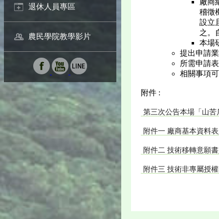
廠商
退休人員專區
稽徵
設立
之。
農民學院教學影片
本場研
提出申請業
所需申請表
相關事項可逕
附件 :
第三次公告本場「山苦
附件一 廠商基本資料表
附件二 技術移轉意願書
附件三 技術非專屬授權