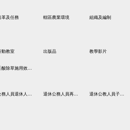
沿革及任務
轄區農業環境
組織及編制
行動教室
出版品
教學影片
壬酸除草施用效果觀察
務人員退休人員法施行細則
退休公務人員再任職務
退休公教人員子女教育補助規定