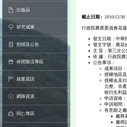
出版品
截止日期 :
2010/12/30
研究成果
行政院農業委員會花蓮
發文日期：中華民國 
招標及公告
發文字號：農花改場字
主 旨：第三次
依 據：行政院農
休閒樂活專區
公告事項：
成果項目：
授權地區及
就業資訊
授權金及衍生
元整。非產學
收衍生利益
網路資源
申請資格：
申請期間：自
有意願之廠
同仁專區
廠商基
廠商