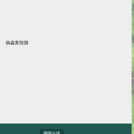
病蟲害預測
蘭陽分場