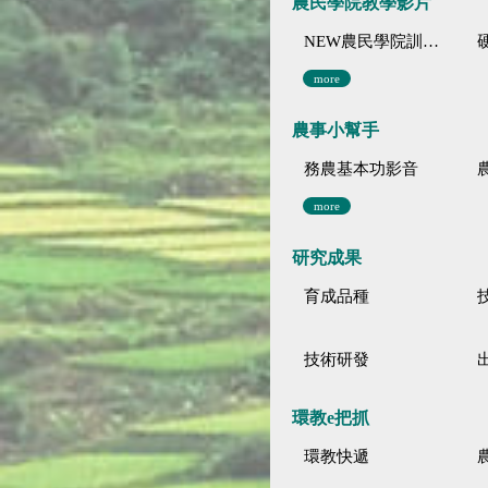
農民學院教學影片
NEW農民學院訓練影音分類
more
農事小幫手
務農基本功影音
more
研究成果
育成品種
技術研發
環教e把抓
環教快遞