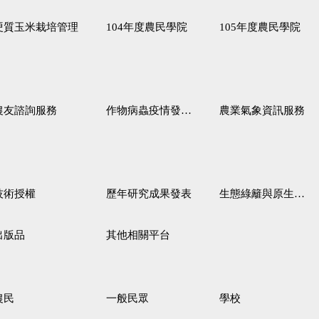
硬質玉米栽培管理
104年度農民學院
105年度農民學院
農友諮詢服務
作物病蟲疫情發生預測
農業氣象資訊服務
技術授權
歷年研究成果發表
生態綠籬與原生野花植生毯
出版品
其他相關平台
農民
一般民眾
學校