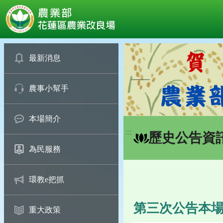
:::
跳
到
最新消息
主
要
農事小幫手
內
容
區
本場簡介
塊
:::
歷史公告資
為民服務
環教e把抓
第三次公告本
重大政策