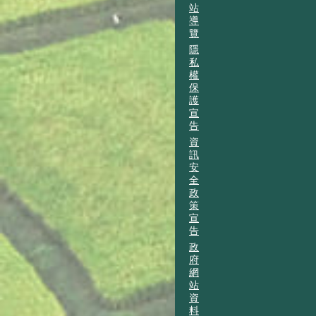
站
導
覽
隱
私
權
保
護
宣
告
資
訊
安
全
政
策
宣
告
政
府
網
站
資
料