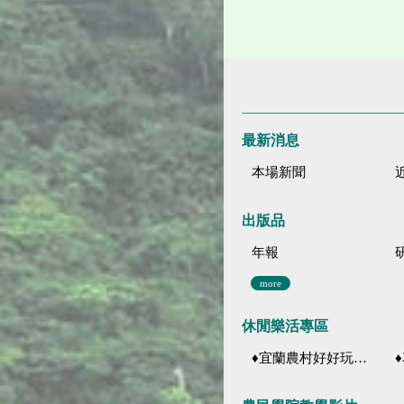
最新消息
本場新聞
出版品
年報
more
休閒樂活專區
♦宜蘭農村好好玩 ♦「農、藝、山、水」四條遊程推薦
♦花