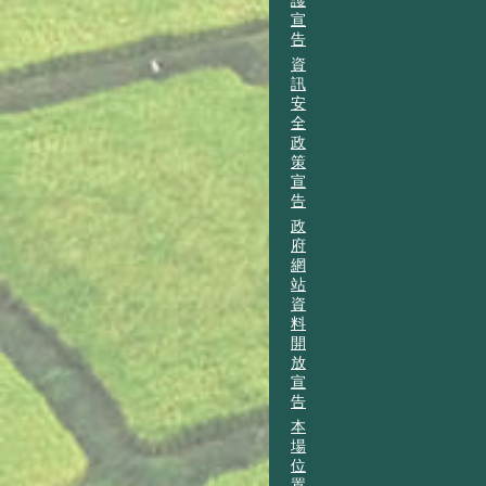
護
宣
告
資
訊
安
全
政
策
宣
告
政
府
網
站
資
料
開
放
宣
告
本
場
位
置