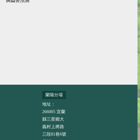
病蟲害預測
蘭陽分場
地址：
266005 宜蘭
縣三星鄉大
義村上將路
三段81巷6號