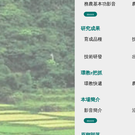
務農基本功影音
more
研究成果
育成品種
技術研發
環教e把抓
環教快遞
本場簡介
影音簡介
more
原鄉部落