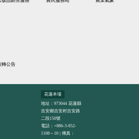
出版品銷售服務
農民服務站
農業氣象
技轉公告
花蓮本場
地址：973044 花蓮縣
吉安鄉吉安村吉安路
二段150號
電話：+886-3-852-
1108～10 | 傳真：