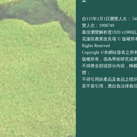
自115年1月1日瀏覽人次： 541
覽人次：1998749
最佳瀏覽解析度1920 x1080
花蓮區農業改良場 © 版權所有 H
Rights Reserved
Copyright ©本網站發表
版權所有，係為學術研究成
不得將全部或部分內容，轉
體；
不得引用於產品及食品之標
若不當引用，應自負法律責