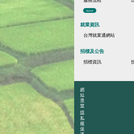
服務流程
more
就業資訊
台灣就業通網站
招標及公告
招標資訊
網
站
導
覽
隱
私
權
保