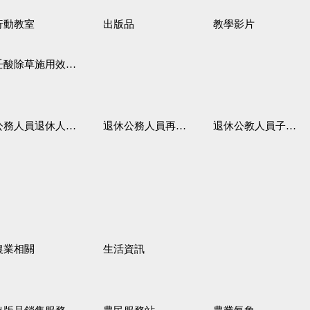
行動教室
出版品
教學影片
壬酸除草施用效果觀察
務人員退休人員法施行細則
退休公務人員再任職務
退休公教人員子女教育補助規定
農業相關
生活資訊