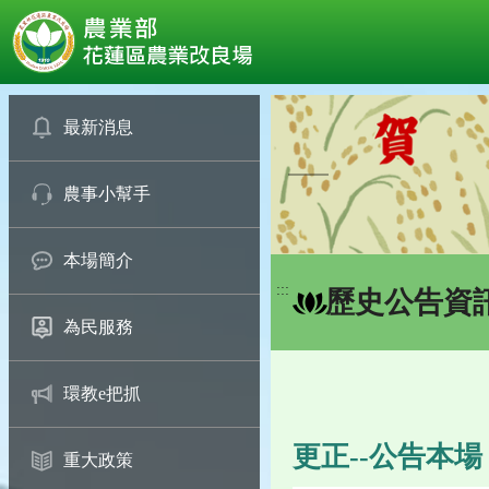
:::
跳
到
最新消息
主
要
農事小幫手
內
容
區
本場簡介
塊
:::
歷史公告資
為民服務
環教e把抓
更正--公告本
重大政策