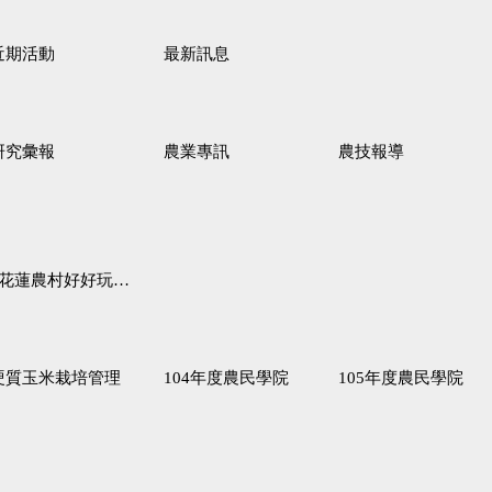
近期活動
最新訊息
研究彙報
農業專訊
農技報導
蓮農村好好玩♦「原、生、慢、活」四條遊程推薦
硬質玉米栽培管理
104年度農民學院
105年度農民學院