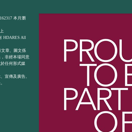
62317 本月瀏
以上
DARES All
之所有文章、圖文係
果，非經本場同意
載於任何形式媒
示、宣傳及廣告。
任。