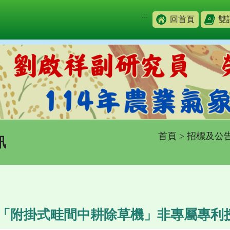
:::
回首頁
雙
首頁
>
招標及公
訊
場「附掛式畦間中耕除草機」非專屬專利