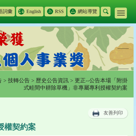
語詞彙
English
RSS
網站導覽
告
>
技轉公告
>
歷史公告資訊
> 更正--公告本場「附掛
式畦間中耕除草機」非專屬專利授權契約案
友善列印
授權契約案