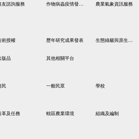
農友諮詢服務
作物病蟲疫情發生預測
農業氣象資訊服務
技術授權
歷年研究成果發表
生態綠籬與原生野花植生毯
出版品
其他相關平台
農民
一般民眾
學校
沿革及任務
轄區農業環境
組織及編制